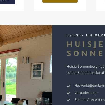
EVENT- EN VER
HUISJ
SONNE
Huisje Sonnenberg ligt 
ruïne. Een unieke locat
Netwerkbijeenkom
Vergaderingen
Borrels / recepties