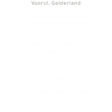
Voorst, Gelderland
Ruïne De Nijenbeek bevindt zich
in de uiterwaarden van de IJssel,
in de nabijheid van Voorst. De
burcht dateert uit de 13e eeuw.
Einde tweede wereldoorlog is
het beschoten en in 2016
volledig geconsolideerd.
Het naast gelegen Huisje
Sonnenberg kan voor kleine
evenementen gehuurd worden.