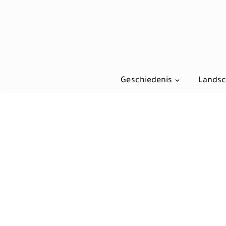
Ga
naar
de
inhoud
Geschiedenis
Landsc