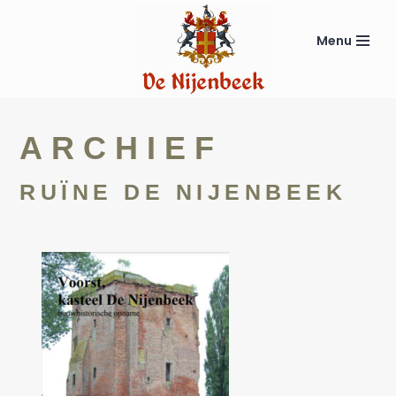
Menu
Ga
naar
de
inhoud
ARCHIEF
RUÏNE DE NIJENBEEK