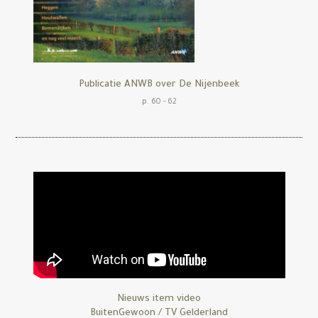
Publicatie ANWB over De Nijenbeek
p. 60 - 62
Nieuws item video
BuitenGewoon / TV Gelderland